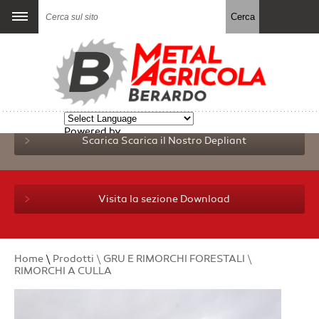
Powered by
Scarica
Scarica il Nostro Depliant
Translate
Visita la sezione Download
Home
\
Prodotti \
GRU E RIMORCHI FORESTALI \
RIMORCHI A CULLA