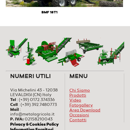
BMF 18T1
NUMERI UTILI
MENU
Via Michelini 43 - 12038
Chi Siamo
LEVALDIGI (CN) Italy
Prodotti
Tel
:
(+39) 0172.374336
Video
Cell
:
(+39) 392.7480773
Fotogallery
Mail
:
Area Download
info@metalagricola.it
Occasioni
P. IVA:
02158210043
Contatti
Privacy & Cookies Policy
Informativa Fornitori