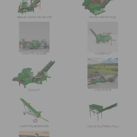
SEGHE A DISCO COMBINATE
COMBINATE COMPLEX
IMPIANTO VOYAGER
MASTER CUT
DIAMANT
IMPIANTI EVO
NASTRI TRASPORTATORI
VAGLIO PULITORE A RULLI