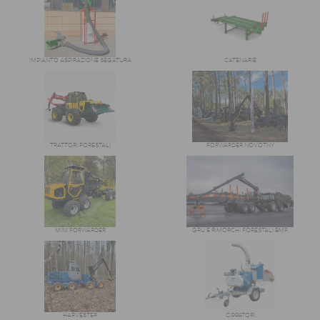
IMPIANTO ASPIRAZIONE SEGATURA
CATENARIE
TRATTORI FORESTALI
FORWARDER NOVOTNY
MINI FORWARDER
GRU E RIMORCHI FORESTALI BMF
HARVESTER
CIPPATORI