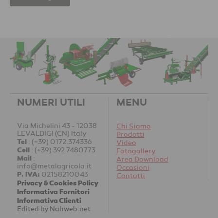
-
NUMERI UTILI
MENU
Via Michelini 43 - 12038
Chi Siamo
LEVALDIGI (CN) Italy
Prodotti
Tel
:
(+39) 0172.374336
Video
Cell
:
(+39) 392.7480773
Fotogallery
Mail
:
Area Download
info@metalagricola.it
Occasioni
P. IVA:
02158210043
Contatti
Privacy & Cookies Policy
Informativa Fornitori
Informativa Clienti
Edited by
Nahweb.net