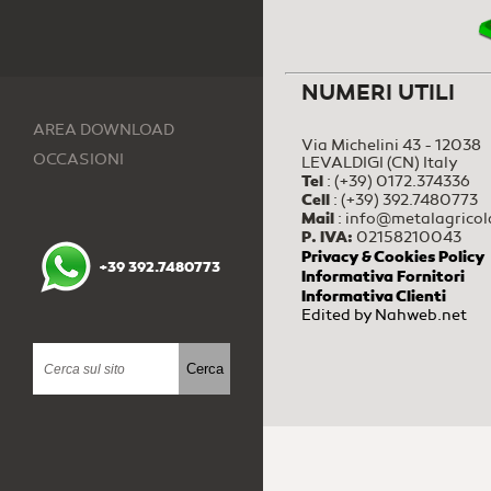
NUMERI UTILI
AREA DOWNLOAD
Via Michelini 43 - 12038
OCCASIONI
LEVALDIGI (CN) Italy
Tel
:
(+39) 0172.374336
Cell
:
(+39) 392.7480773
Mail
:
info@metalagricola
P. IVA:
02158210043
Privacy & Cookies Policy
+39 392.7480773
Informativa Fornitori
Informativa Clienti
Edited by
Nahweb.net