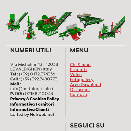
NUMERI UTILI
MENU
Via Michelini 43 - 12038
Chi Siamo
LEVALDIGI (CN) Italy
Prodotti
Tel
:
(+39) 0172.374336
Video
Cell
:
(+39) 392.7480773
Fotogallery
Mail
:
Area Download
info@metalagricola.it
Occasioni
P. IVA:
02158210043
Contatti
Privacy & Cookies Policy
Informativa Fornitori
Informativa Clienti
Edited by
Nahweb.net
SEGUICI SU