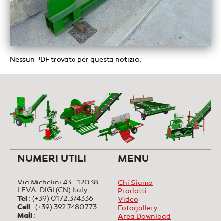
Nessun PDF trovato per questa notizia.
NUMERI UTILI
MENU
Via Michelini 43 - 12038
Chi Siamo
LEVALDIGI (CN) Italy
Prodotti
Tel
:
(+39) 0172.374336
Video
Cell
:
(+39) 392.7480773
Fotogallery
Mail
:
Area Download