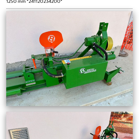
1250 mm *241120234200*