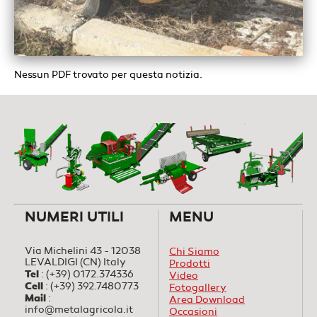
Nessun PDF trovato per questa notizia.
NUMERI UTILI
MENU
Via Michelini 43 - 12038
Chi Siamo
LEVALDIGI (CN) Italy
Prodotti
Tel
:
(+39) 0172.374336
Video
Cell
:
(+39) 392.7480773
Fotogallery
Mail
:
Area Download
info@metalagricola.it
Occasioni